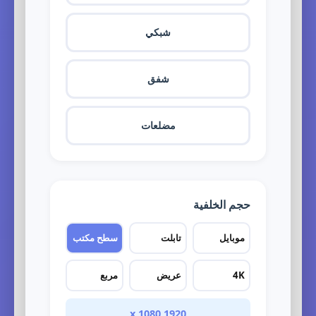
شبكي
شفق
مضلعات
حجم الخلفية
موبايل
تابلت
سطح مكتب
4K
عريض
مربع
1920 x 1080