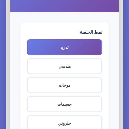
نمط الخلفية
تدرج
هندسي
موجات
جسيمات
حلزوني