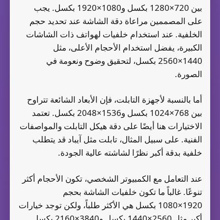
بين 720×1280 بكسل و1080×1920 بكسل. يجب
على المصممين مراعاة دقة الشاشة عند تحديد حجم
الخلفية. عند استخدام خلفيات لهواتف ذات الشاشات
الكبيرة، يفضل استخدام الأحجام الأعلى، مثل
1440×2560 بكسل، لتحقيق وضوح ونعومة في
الصورة.
أما بالنسبة لأجهزة التابلت، فإن الأبعاد الشائعة تتراوح
بين 768×1024 بكسل و1536×2048 بكسل. تعتمد
الاختيارات هنا أيضًا على دقة هيكل التابلت والمواصفات
الفنية. على سبيل المثال، تابلت مثل آيباد قد يتطلب
خلفية بدقة أكبر نظرًا لشاشته عالية الجودة.
عند التعامل مع الكمبيوتر الشخصي، تكون الأحجام أكثر
تنوعًا. غالباً ما تكون خلفيات الشاشة بحجم
1920×1080 بكسل هي الأكثر طلباً، ولكن توجد خيارات
أكبر مثل 2560×1440 بكسل و3840×2160 بكسل