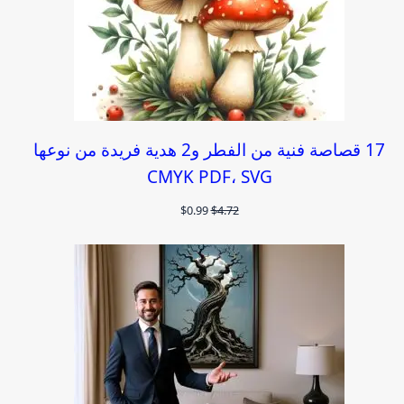
17 قصاصة فنية من الفطر و2 هدية فريدة من نوعها
CMYK PDF، SVG
السعر
السعر
$
0.99
$
4.72
الأصلي
الحالي
هو:
هو:
$0.99.
$4.72.