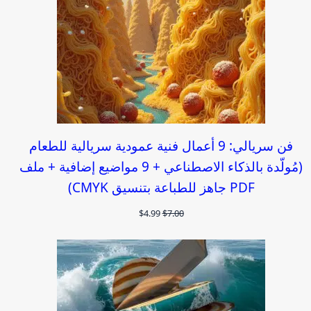
فن سريالي: 9 أعمال فنية عمودية سريالية للطعام
(مُولّدة بالذكاء الاصطناعي + 9 مواضيع إضافية + ملف
PDF جاهز للطباعة بتنسيق CMYK)
السعر
السعر
$
4.99
$
7.00
الأصلي
الحالي
هو:
هو:
$4.99.
$7.00.