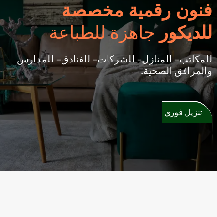
فنون رقمية مخصصة
للديكور
جاهزة للطباعة
للمكاتب– للمنازل– للشركات– للفنادق– للمدارس
والمرافق الصحية.
تنزيل فوري