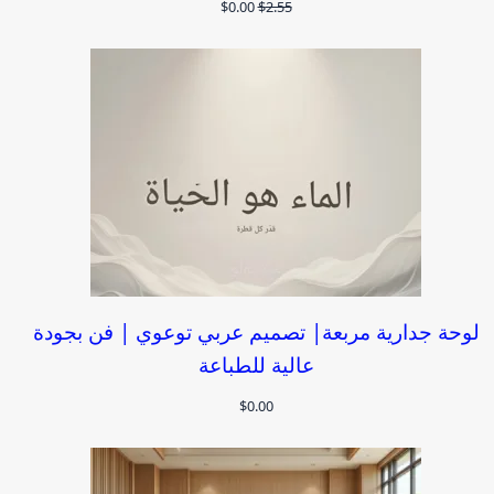
السعر
السعر
$
0.00
$
2.55
الأصلي
الحالي
هو:
هو:
$0.00.
$2.55.
لوحة جدارية مربعة| تصميم عربي توعوي | فن بجودة
عالية للطباعة
$
0.00