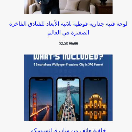
لوحة فنية جدارية قوطية ثلاثية الأبعاد للفنادق الفاخرة
الصغيرة في العالم
السعر
السعر
$
2.50
$
5.00
الأصلي
الحالي
هو:
هو:
$2.50.
$5.00.
خلفية هاتف من سان فرانسيسكو