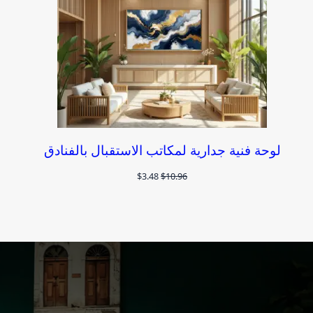
لوحة فنية جدارية لمكاتب الاستقبال بالفنادق
السعر
السعر
$
3.48
$
10.96
الأصلي
الحالي
هو:
هو:
$3.48.
$10.96.