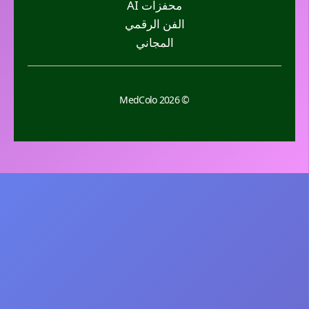
محفزات AI
الفن الرقمي
المجاني
© 2026 MedColo