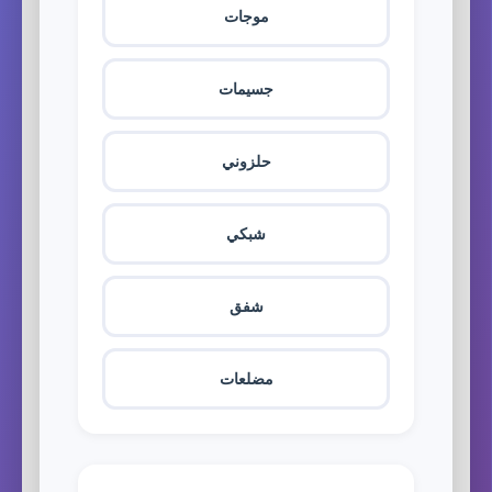
موجات
جسيمات
حلزوني
شبكي
شفق
مضلعات